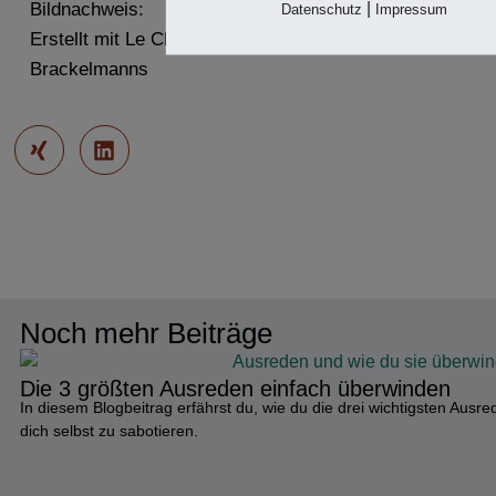
|
Bildnachweis:
Datenschutz
Impressum
Erstellt mit Le Chat von Mistral by Christian
Brackelmanns
Noch mehr Beiträge
Die 3 größten Ausreden einfach überwinden
In diesem Blogbeitrag erfährst du, wie du die drei wichtigsten Ausr
dich selbst zu sabotieren.