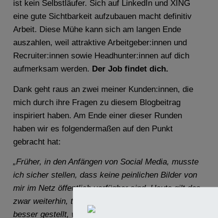
ist kein Selbstläufer. Sich auf LinkedIn und XING
eine gute Sichtbarkeit aufzubauen macht definitiv
Arbeit. Diese Mühe kann sich am langen Ende
auszahlen, weil attraktive Arbeitgeber:innen und
Recruiter:innen sowie Headhunter:innen auf dich
aufmerksam werden.
Der Job findet dich.
Dank geht raus an zwei meiner Kunden:innen, die
mich durch ihre Fragen zu diesem Blogbeitrag
inspiriert haben. Am Ende einer dieser Runden
haben wir es folgendermaßen auf den Punkt
gebracht hat:
„Früher, in den Anfängen von Social Media, musste
ich sicher stellen, dass keine peinlichen Bilder von
mir im Netz öffentlich verfügbar sind. Heute gilt das
zwar weiterhin, trotzdem gilt zusätzlich: Ich bin ich
besser gestellt, wenn ich online vorkomme und die