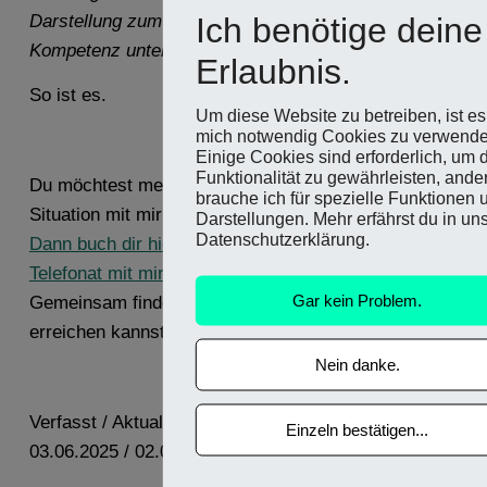
Ich benötige deine
Darstellung zum gewünschten Job passt, meine
Kompetenz unterstreicht.“
Erlaubnis.
So ist es.
Um diese Website zu betreiben, ist es 
mich notwendig Cookies zu verwende
Einige Cookies sind erforderlich, um 
Funktionalität zu gewährleisten, ande
Du möchtest mehr darüber erfahren oder deine
brauche ich für spezielle Funktionen 
Situation mit mir teilen?
Darstellungen. Mehr erfährst du in un
Datenschutzerklärung.
Dann buch dir hier einen Termin für ein kostenloses
Telefonat mit mir.
Gar kein Problem.
Gemeinsam finden wir heraus, wie du deine Ziele
erreichen kannst.
Nein danke.
Verfasst / Aktualisiert am:
Einzeln bestätigen...
03.06.2025 / 02.08.2025