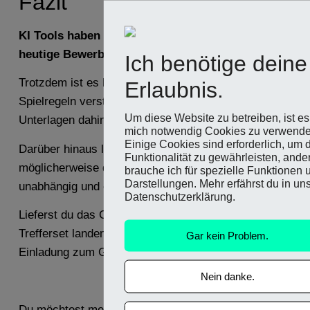
Fazit
KI Tools haben einen spürbaren Einfluss auf das
heutige Bewerbungsgeschehen.
Ich benötige deine
Trotzdem ist es kein Hexenwerk und wer die neuen
Erlaubnis.
Spielregeln verstanden hat, kann die eigenen
Um diese Website zu betreiben, ist es 
Unterlagen dahingehend optimieren.
mich notwendig Cookies zu verwende
Einige Cookies sind erforderlich, um 
Darüber hinaus lohnt sich der Aufwand
Funktionalität zu gewährleisten, ande
möglicherweise doppelt, da ein Algorithmus
brauche ich für spezielle Funktionen 
Darstellungen. Mehr erfährst du in un
unabhängig und objektiv agiert.
Datenschutzerklärung.
Lieferst du das Gesuchte, wirst du auch im
Trefferset landen und die Wahrscheinlichkeit, eine
Gar kein Problem.
Einladung zum Gespräch zu erhalten steigt.
Nein danke.
Du möchtest mehr darüber erfahren oder deine