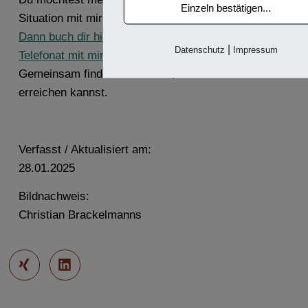
Einzeln bestätigen...
Situation mit mir teilen?
Dann buch dir hier einen Termin für ein kostenloses
|
Datenschutz
Impressum
Telefonat mit mir.
Gemeinsam finden wir heraus, wie du deine Ziele
erreichen kannst.
Verfasst / Aktualisiert am:
28.01.2025
Bildnachweis:
Christian Brackelmanns