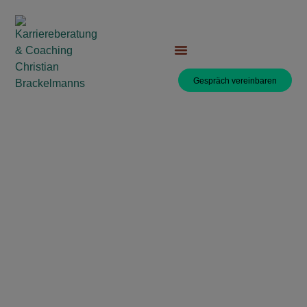
Ich rette deine
Karriere!
Gespräch vereinbaren
Steckt deine Karriere in der Krise? Als
Personalleiter mit über 25 Jahren
Erfahrung kenne ich die Tricks, Kniffe
und Spielchen der Chefs und
Unternehmen.