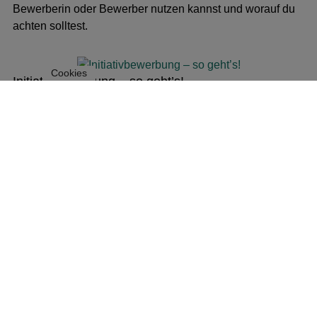
Bewerberin oder Bewerber nutzen kannst und worauf du
achten solltest.
Cookies
Initiativ­­bewerbung – so geht’s!
In diesem Beitrag erfährst du, wie du als Berufserfahrene:r
Initiativbewerbungen nutzt, um dein berufliches Ziel zu
erreichen.
Verdeckten Stellenmarkt nutzen
In diesem Blogbeitrag erfährst du, was den verdeckten
Stellenmarkt vom offenen Stellenmarkt unterscheidet und
warum du unbedingt auch auf dem verdeckten
Stellenmarkt nach einer neuen beruflichen Chance
Ausschau halten solltest.