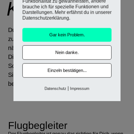
Karriere!
Funktionalität zu gewährleisten, andere
brauche ich für spezielle Funktionen und
Darstellungen. Mehr erfährst du in unserer
Datenschutzerklärung.
Du brauchst jemanden, der Dir hilft, klar
Gar kein Problem.
zu sehen und zu entscheiden, was Dein
nächster Schritt sein wird? Jemanden der
Nein danke.
Dir dann auch dabei hilft die nächsten
Schritte zu gehen und Dir hilft die
Einzeln bestätigen...
Sicherheit zu erlagen, die Du genau dafür
benötigst?
|
Datenschutz
Impressum
Flugbegleiter
Der Flugbegleiter ist genau das richtige für Dich, wenn