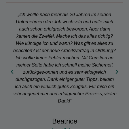
„Ich wollte nach mehr als 20 Jahren im selben
„
Unternehmen den Job wechseln und hatte mich
meine
auch schon erfolgreich beworben. Aber dann
mich
kamen die Zweifel. Mache ich das alles richtig?
der S
Wie kündige ich und wann? Was gilt es alles zu
ich 
beachten? Ist der neue Arbeitsvertrag in Ordnung?
ko
Ich wollte keine Fehler machen. Mit Christian an
glei
meiner Seite habe ich schnell meine Sicherheit
die p
zurückgewonnen und es sehr erfolgreich
Leben
durchgezogen. Dank einiger guter Tipps, bekam
und s
ich auch ein wirklich gutes Zeugnis. Für mich ein
m
sehr angenehmer und erfolgreicher Prozess, vielen
Beg
Dank!“
Beatrice