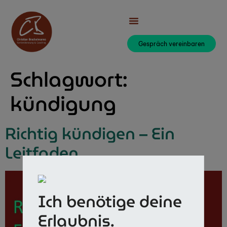
Gespräch vereinbaren
Schlagwort:
kündigung
Richtig kündigen – Ein
Leitfaden
Ich benötige deine
Erlaubnis.