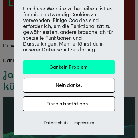
Um diese Website zu betreiben, ist es
für mich notwendig Cookies zu
verwenden. Einige Cookies sind
erforderlich, um die Funktionalität zu
gewährleisten, andere brauche ich für
spezielle Funktionen und
Darstellungen. Mehr erfährst du in
Du willst deinen Job kündigen?
unserer Datenschutzerklärung.
Dann lies hier, was du beachten solltest.
Gar kein Problem.
Jammere nicht rum,
kündige halt!
Nein danke.
Einzeln bestätigen...
|
Datenschutz
Impressum